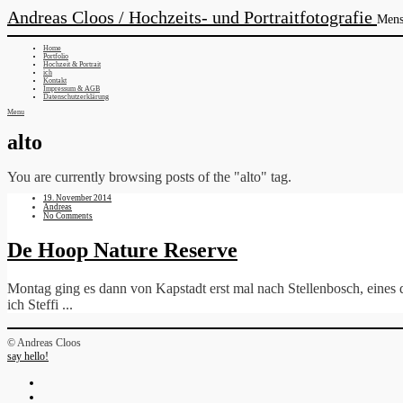
Andreas Cloos / Hochzeits- und Portraitfotografie
Mens
Home
Portfolio
Hochzeit & Portrait
ich
Kontakt
Impressum & AGB
Datenschutzerklärung
Menu
alto
You are currently browsing posts of the "alto" tag.
19. November 2014
Andreas
No Comments
De Hoop Nature Reserve
Montag ging es dann von Kapstadt erst mal nach Stellenbosch, eines 
ich Steffi ...
© Andreas Cloos
say hello!