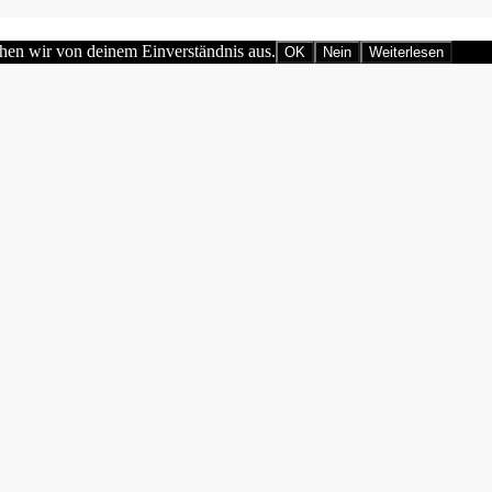
ehen wir von deinem Einverständnis aus.
OK
Nein
Weiterlesen