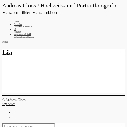
Andreas Cloos / Hochzeits- und Portraitfotografie
Menschen. Bilder. Menschenbilder.
Home
Portfolio
Hochzeit & Portrait
ich
Kontakt
Impressum & AGB
Datenschutzerklärung
Menu
Lia
© Andreas Cloos
say hello!